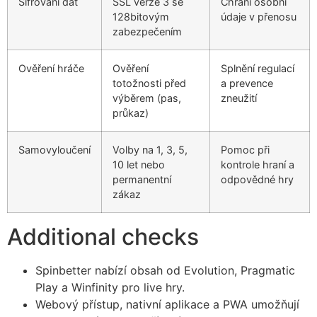
Šifrování dat
SSL verze 3 se
Chrání osobní
128bitovým
údaje v přenosu
zabezpečením
Ověření hráče
Ověření
Splnění regulací
totožnosti před
a prevence
výběrem (pas,
zneužití
průkaz)
Samovyloučení
Volby na 1, 3, 5,
Pomoc při
10 let nebo
kontrole hraní a
permanentní
odpovědné hry
zákaz
Additional checks
Spinbetter nabízí obsah od Evolution, Pragmatic
Play a Winfinity pro live hry.
Webový přístup, nativní aplikace a PWA umožňují